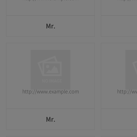
GO
Mr.
Mr.
1
1
2026-05-25
2026-05-25
http://www.example.com
http://
GO
Mr.