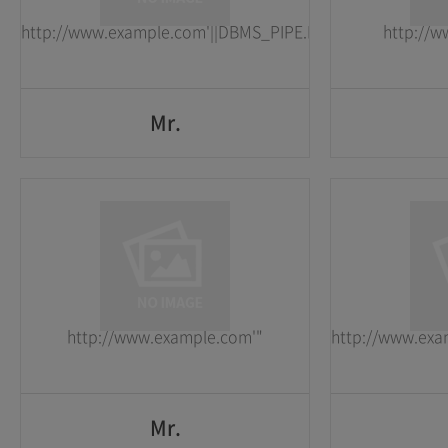
http://www.example.com'||DBMS_PIPE.RECEIVE_MESSAGE(CH
http://
GO
Mr.
Mr.
1
1
2026-05-25
2026-05-25
http://www.example.com'"
http://www.e
GO
Mr.