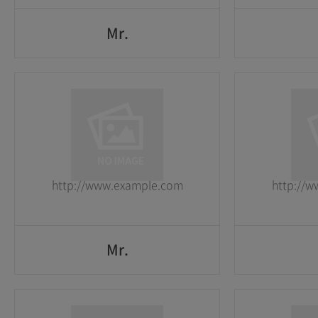
Mr.
Mr.
1
1
2026-05-25
2026-05-25
http://www.example.com
http://
GO
Mr.
Mr.