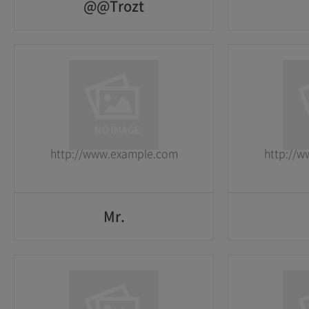
@@Trozt
@@Trozt
1
1
2026-05-25
2026-05-25
http://www.example.com
http://
GO
Mr.
Mr.
1
1