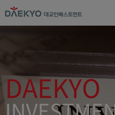
DAEKYO
INVESTME