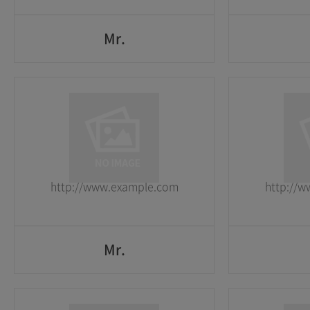
Mr.
Mr.
1
1
2026-05-25
2026-05-25
http://www.example.com
http://
GO
Mr.
Mr.