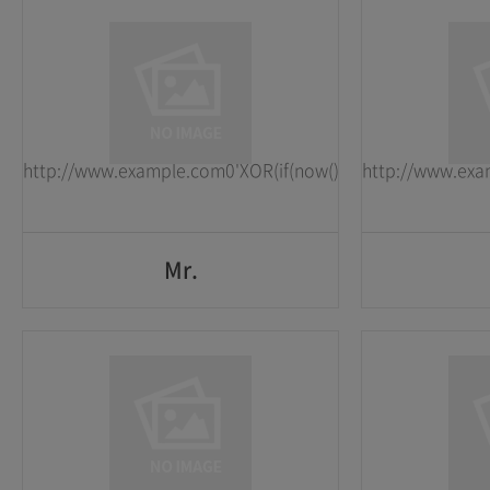
Mr.
1
1
2026-05-25
2026-05-25
http://www.example.com0'XOR(if(now()=sysdate(),sleep(15
http://www.exa
GO
Mr.
Mr.
1
1
2026-05-25
2026-05-25