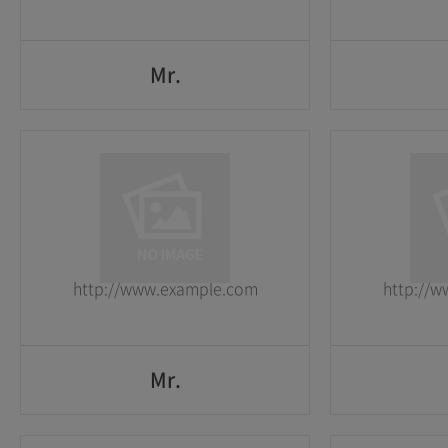
Mr.
Mr.
1
1
2026-05-25
2026-05-25
http://www.example.com
http://
GO
Mr.