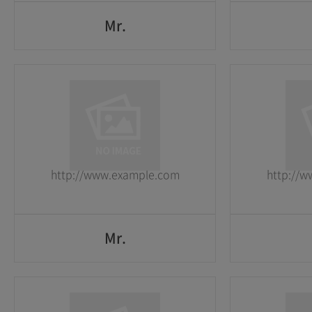
Mr.
Mr.
1
1
2026-05-25
2026-05-25
http://www.example.com
http://
GO
Mr.
Mr.