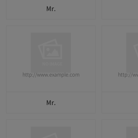
Mr.
Mr.
1
1
2026-05-25
2026-05-25
http://www.example.com
http://
GO
Mr.
Mr.