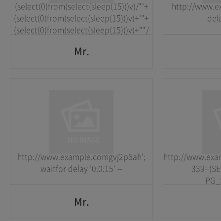
(select(0)from(select(sleep(15)))v)/*'+
http://www.e
GO
(select(0)from(select(sleep(15)))v)+'"+
dela
(select(0)from(select(sleep(15)))v)+"*/
Mr.
Mr.
1
1
2026-05-25
2026-05-25
http://www.example.comgvj2p6ah';
http://www.ex
GO
waitfor delay '0:0:15' --
339=(S
PG_S
Mr.