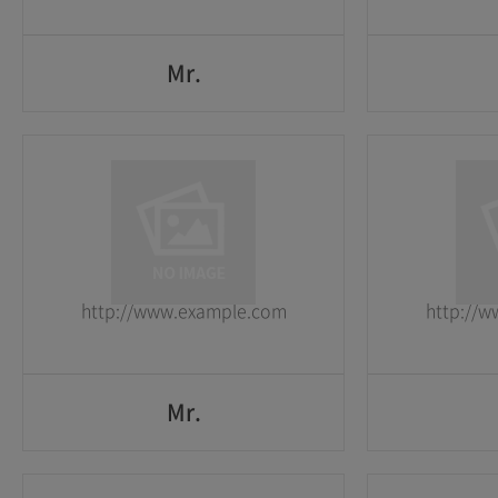
Mr.
Mr.
1
1
2026-05-25
2026-05-25
http://www.example.com
http://
GO
Mr.