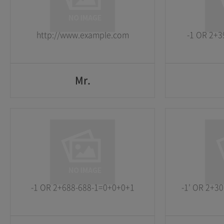
2026-05-25
2026-05-25
http://www.example.com
-1 OR 2+3
GO
Mr.
Mr.
1
1
2026-05-25
2026-05-25
-1 OR 2+688-688-1=0+0+0+1
-1' OR 2+30
GO